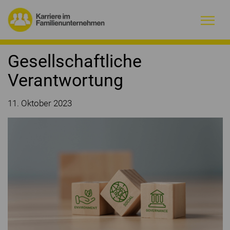
Warum Familienunternehmen?
Gesellschaftliche
Verantwortung
Firmenprofile
11. Oktober 2023
Jobs
Magazin
Initiative
Kontakt