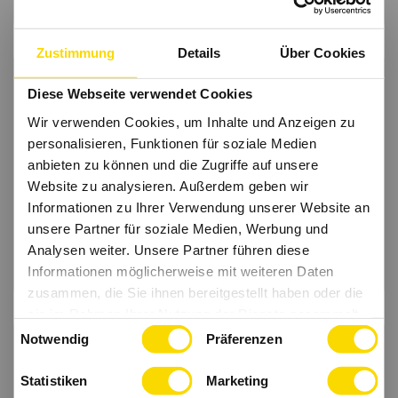
Dr. Albert Dürr, Geschäftsführer WOLFF & MÜLLER
Zustimmung
Details
Über Cookies
Diese Webseite verwendet Cookies
Wir verwenden Cookies, um Inhalte und Anzeigen zu
personalisieren, Funktionen für soziale Medien
anbieten zu können und die Zugriffe auf unsere
Website zu analysieren. Außerdem geben wir
Informationen zu Ihrer Verwendung unserer Website an
unsere Partner für soziale Medien, Werbung und
Analysen weiter. Unsere Partner führen diese
Informationen möglicherweise mit weiteren Daten
Christine Wüst, Geschäftsführerin Witzenmann
zusammen, die Sie ihnen bereitgestellt haben oder die
sie im Rahmen Ihrer Nutzung der Dienste gesammelt
Einwilligungsauswahl
haben.
Notwendig
Präferenzen
Statistiken
Marketing