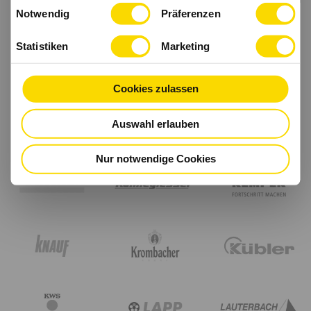
Einwilligungsauswahl
haben.
Notwendig
Präferenzen
Statistiken
Marketing
Cookies zulassen
Auswahl erlauben
Nur notwendige Cookies