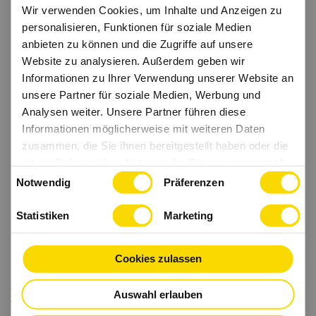
Wir verwenden Cookies, um Inhalte und Anzeigen zu
personalisieren, Funktionen für soziale Medien
Flache Hierarchien
Weiterbildung
anbieten zu können und die Zugriffe auf unsere
Website zu analysieren. Außerdem geben wir
Informationen zu Ihrer Verwendung unserer Website an
unsere Partner für soziale Medien, Werbung und
Analysen weiter. Unsere Partner führen diese
Informationen möglicherweise mit weiteren Daten
Betriebliche Altersvorsorge
Rabatte
zusammen, die Sie ihnen bereitgestellt haben oder die
sie im Rahmen Ihrer Nutzung der Dienste gesammelt
Einwilligungsauswahl
haben.
Notwendig
Präferenzen
Statistiken
Marketing
Teamwork
Flexible Arbeitszeiten
Cookies zulassen
Hinweis: In den Texten wird die firmeninterne Genderschreibweise
der J. Rettenmaier & Söhne GmbH + Co. KG verwendet.
Auswahl erlauben
Texte und Fotos: © J. Rettenmaier & Söhne GmbH + Co. KG