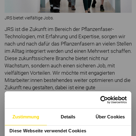
JRS bietet vielfältige Jobs.
JRS ist die Zukunft im Bereich der Pflanzenfaser-
Technologien, mit Erfahrung und Expertise, sorgen wir
nach und nach dafür das Pflanzenfasern an vielen Stellen
im Alltag integriert werden und einen Mehrwert schaffen.
Diese zukunftssichere Branche bietet nicht nur
Wachstum, sondern auch einen sicheren Job, mit
vielfältigen Vorteilen. Wir möchte mit engagierten
Mitarbeiter:innen bestehendes weiter optimieren und die
Zukunft neu gestalten, dabei ist eine gute
Arbeitsatmosphäre und eigenverantwortliches arbeiten
von Bedeutung.
Zustimmung
Details
Über Cookies
Diese Webseite verwendet Cookies