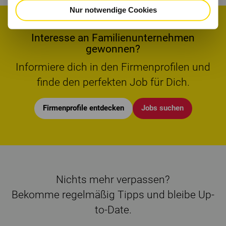
Nur notwendige Cookies
Interesse an Familienunternehmen
gewonnen?
Informiere dich in den Firmenprofilen und
finde den perfekten Job für Dich.
Firmenprofile entdecken
Jobs suchen
Nichts mehr verpassen?
Bekomme regelmäßig Tipps und bleibe Up-
to-Date.