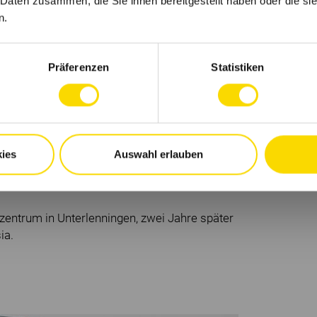
 Daten zusammen, die Sie ihnen bereitgestellt haben oder die s
n.
assungen in der Schweiz und in Frankreich –
sellschaften des Unternehmens.
Präferenzen
Statistiken
damerika, später auch nach Asien. 1993 wird
16 befindet sich der Entwicklungsstandort in
ies
Auswahl erlauben
und Distributionszentrum in Singapur
zentrum in Unterlenningen, zwei Jahre später
ia.