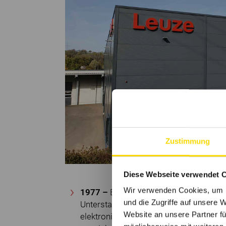
Zustimmung
Diese Webseite verwendet 
Wir verwenden Cookies, um I
1977 –
Erste Tochtergesellschaft: Grü
und die Zugriffe auf unsere 
Unterstadion, heute bekannt als Leuze
Website an unsere Partner fü
elektronische Baugruppen, bestückte Le