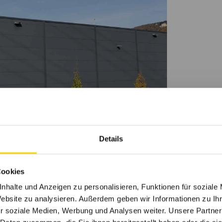
Details
Cookies
nhalte und Anzeigen zu personalisieren, Funktionen für soziale
ndung der Leuze Opto Electronic in
Website zu analysieren. Außerdem geben wir Informationen zu I
 electronic assembly GmbH. Dort werden
r soziale Medien, Werbung und Analysen weiter. Unsere Partner
iterplatten und integrierte Systeme