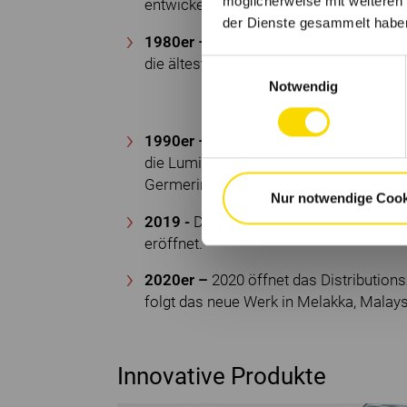
möglicherweise mit weiteren
entwickelt, gefertigt und vertrieben.
der Dienste gesammelt habe
1980er –
Leuze eröffnet erste Niederl
die ältesten internationalen Tochterge
Einwilligungsauswahl
Notwendig
1990er –
Expansion nach Nord- und Sü
die Lumiflex GmbH übernommen; seit 20
Germering bei München.
Nur notwendige Cook
2019 -
Das technologische Kompetenz- 
eröffnet.
2020er –
2020 öffnet das Distributions
folgt das neue Werk in Melakka, Malays
Innovative Produkte