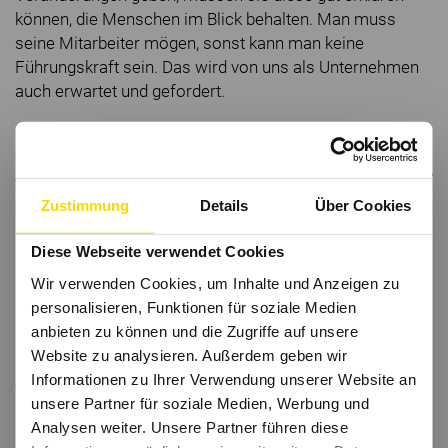
können, die Menschen im Blick behalten. Man muss
seine Mitarbeiter mögen, sonst kann man keine
Führungskraft sein. Das wird von uns als Unternehmen
auch erwartet und gefordert.
Schauen wir nach vorn: Welche Strategien sind
erforderlich, damit Kärcher weiterhin erfolgreich bleibt?
Zustimmung
Details
Über Cookies
Ich spreche hier natürlich aus der Sicht des
Personalchefs und mir sind mehrere Dinge wichtig:
Diese Webseite verwendet Cookies
Erstens ist eine Unternehmenskultur etwas, was man
Wir verwenden Cookies, um Inhalte und Anzeigen zu
nicht kopieren kann. Im Wettbewerb kann man alles
personalisieren, Funktionen für soziale Medien
Mögliche kopieren, aber nicht die Unternehmenskultur.
anbieten zu können und die Zugriffe auf unsere
Und deswegen muss man sich bewusst sein, dass die
Website zu analysieren. Außerdem geben wir
richtige Unternehmenskultur entscheidend darüber ist,
Informationen zu Ihrer Verwendung unserer Website an
ob man seine Unternehmensstrategie erreicht oder
unsere Partner für soziale Medien, Werbung und
nicht. Jüngere Generationen haben unterschiedliche
Analysen weiter. Unsere Partner führen diese
Erwartungen an Unternehmen: es wird mehr und mehr