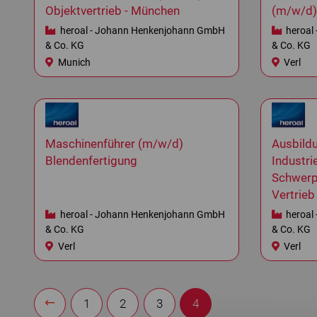
Objektvertrieb - München
(m/w/d) 
heroal - Johann Henkenjohann GmbH
heroal
& Co. KG
& Co. KG
Munich
Verl
Maschinenführer (m/w/d)
Ausbild
Blendenfertigung
Industr
Schwerp
Vertrieb
heroal - Johann Henkenjohann GmbH
heroal
& Co. KG
& Co. KG
Verl
Verl
1
2
3
4