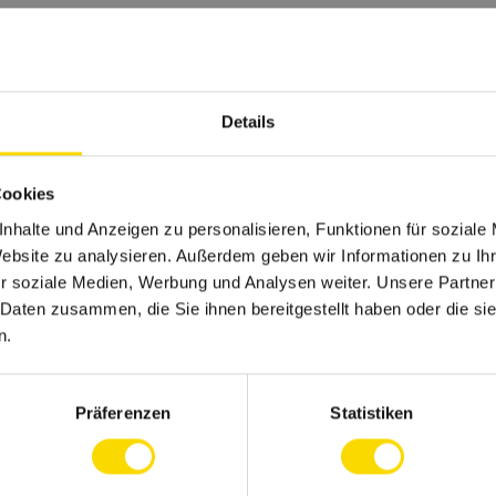
Details
Interesse an Familienunternehmen gewonnen?
ch in den Firmenprofilen und finde den perfekten
Cookies
nhalte und Anzeigen zu personalisieren, Funktionen für soziale
Firmenprofile entdecken
Jobs suchen
Website zu analysieren. Außerdem geben wir Informationen zu I
r soziale Medien, Werbung und Analysen weiter. Unsere Partner
 Daten zusammen, die Sie ihnen bereitgestellt haben oder die s
n.
Nichts mehr verpassen?
Präferenzen
Statistiken
ekomme regelmäßig Tipps und bleibe Up-to-Dat
Dann folge uns auch auf
Instagram
und Co.