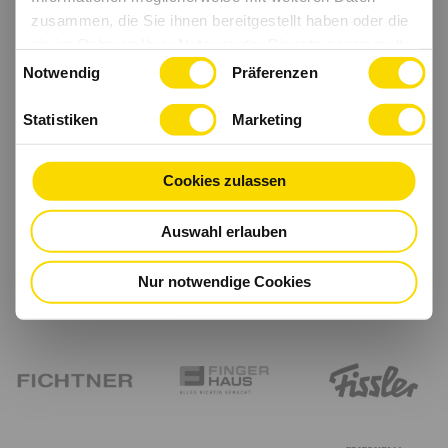
zusammen, die Sie ihnen bereitgestellt haben oder die
sie im Rahmen Ihrer Nutzung der Dienste gesammelt
Einwilligungsauswahl
haben.
Notwendig
Präferenzen
Statistiken
Marketing
Cookies zulassen
Auswahl erlauben
Nur notwendige Cookies