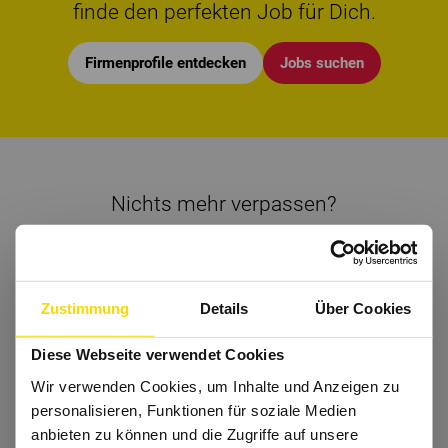
finde den perfekten Job für Dich.
Firmenprofile entdecken
Jobs suchen
Nichts mehr verpassen?
Bekomme regelmäßig Tipps und bleibe Up-
to-Date.
Dann folge uns auch auf
Instagram
und Co.
Zustimmung
Details
Über Cookies
Diese Webseite verwendet Cookies
Wir verwenden Cookies, um Inhalte und Anzeigen zu
Wir freuen uns auf Dich.
personalisieren, Funktionen für soziale Medien
anbieten zu können und die Zugriffe auf unsere