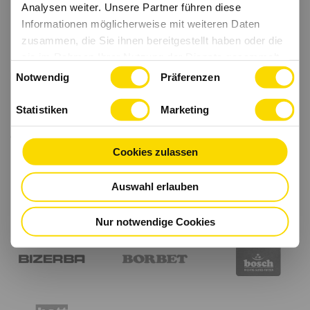
Analysen weiter. Unsere Partner führen diese
Informationen möglicherweise mit weiteren Daten
zusammen, die Sie ihnen bereitgestellt haben oder die
sie im Rahmen Ihrer Nutzung der Dienste gesammelt
Einwilligungsauswahl
haben.
Notwendig
Präferenzen
Statistiken
Marketing
Cookies zulassen
Auswahl erlauben
Nur notwendige Cookies