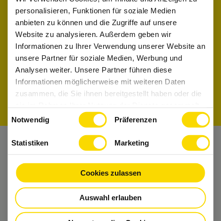
personalisieren, Funktionen für soziale Medien
Interesse an Familienunternehmen
anbieten zu können und die Zugriffe auf unsere
gewonnen?
Website zu analysieren. Außerdem geben wir
Informationen zu Ihrer Verwendung unserer Website an
Informiere dich in den Firmenprofilen und
unsere Partner für soziale Medien, Werbung und
finde den perfekten Job für Dich.
Analysen weiter. Unsere Partner führen diese
Informationen möglicherweise mit weiteren Daten
Firmenprofile entdecken
Jobs suchen
zusammen, die Sie ihnen bereitgestellt haben oder die
sie im Rahmen Ihrer Nutzung der Dienste gesammelt
Einwilligungsauswahl
haben.
Notwendig
Präferenzen
Statistiken
Marketing
Nichts mehr verpassen?
Bekomme regelmäßig Tipps und bleibe Up-
Cookies zulassen
to-Date.
Auswahl erlauben
Dann folge uns auch auf
Instagram
und Co.