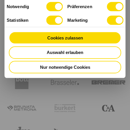
Einwilligungsauswahl
haben.
Notwendig
Präferenzen
Statistiken
Marketing
Cookies zulassen
Auswahl erlauben
Nur notwendige Cookies