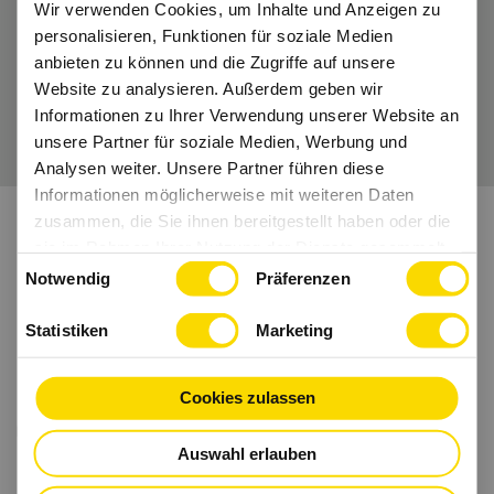
Dann folge uns auch auf
Instagram
und Co.
Wir verwenden Cookies, um Inhalte und Anzeigen zu
personalisieren, Funktionen für soziale Medien
anbieten zu können und die Zugriffe auf unsere
Website zu analysieren. Außerdem geben wir
Wir freuen uns auf Dich.
Informationen zu Ihrer Verwendung unserer Website an
unsere Partner für soziale Medien, Werbung und
Analysen weiter. Unsere Partner führen diese
Informationen möglicherweise mit weiteren Daten
zusammen, die Sie ihnen bereitgestellt haben oder die
sie im Rahmen Ihrer Nutzung der Dienste gesammelt
Einwilligungsauswahl
haben.
Notwendig
Präferenzen
Statistiken
Marketing
Cookies zulassen
Auswahl erlauben