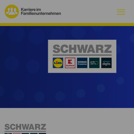
Warum Familienunternehmen?
Firmenprofile
Jobs
Magazin
Initiative
Kontakt