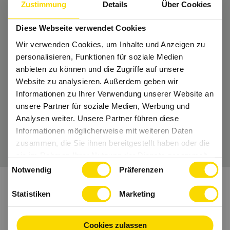
Zustimmung
Details
Über Cookies
Nichts mehr verpassen?
Diese Webseite verwendet Cookies
Bekomme regelmäßig Tipps und bleibe Up-
Wir verwenden Cookies, um Inhalte und Anzeigen zu
to-Date.
personalisieren, Funktionen für soziale Medien
anbieten zu können und die Zugriffe auf unsere
Dann folge uns auch auf
Instagram
und Co.
Website zu analysieren. Außerdem geben wir
Informationen zu Ihrer Verwendung unserer Website an
unsere Partner für soziale Medien, Werbung und
Analysen weiter. Unsere Partner führen diese
Wir freuen uns auf Dich.
Informationen möglicherweise mit weiteren Daten
zusammen, die Sie ihnen bereitgestellt haben oder die
sie im Rahmen Ihrer Nutzung der Dienste gesammelt
Einwilligungsauswahl
haben.
Notwendig
Präferenzen
Statistiken
Marketing
Cookies zulassen