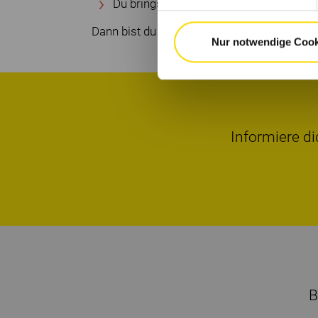
Du bringst Begeisterungsfähigkeit, Zuve
Dann bist du bei KEMPER genau richtig!
Nur notwendige Cook
Informiere di
B