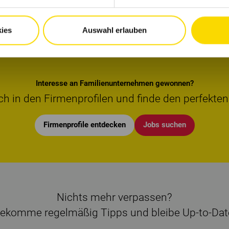
rlässigkeit, Fleiß und Wissensdurst mit?
ies
Auswahl erlauben
Interesse an Familienunternehmen gewonnen?
ch in den Firmenprofilen und finde den perfekten
Firmenprofile entdecken
Jobs suchen
Nichts mehr verpassen?
ekomme regelmäßig Tipps und bleibe Up-to-Dat