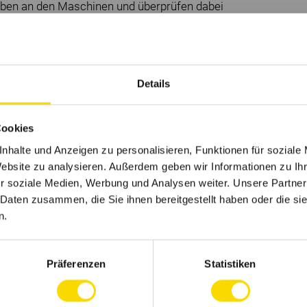
ben an den Maschinen und überprüfen dabei
Details
tendorn
Cookies
ne Verkürzung der Ausbildungsdauer möglich)
nhalte und Anzeigen zu personalisieren, Funktionen für soziale
Website zu analysieren. Außerdem geben wir Informationen zu I
r soziale Medien, Werbung und Analysen weiter. Unsere Partner
 Daten zusammen, die Sie ihnen bereitgestellt haben oder die s
Tasche oder stehst kurz davor?
n.
men, das dir eine fundierte Ausbildung mit
Präferenzen
Statistiken
ms eines weltmarktführenden