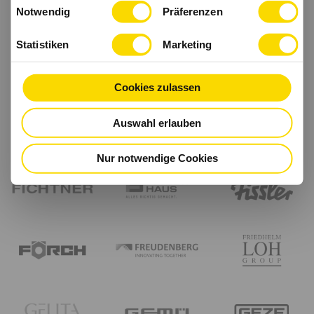
Einwilligungsauswahl
haben.
Notwendig
Präferenzen
Statistiken
Marketing
Cookies zulassen
Auswahl erlauben
Nur notwendige Cookies