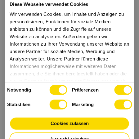
Diese Webseite verwendet Cookies
Wir verwenden Cookies, um Inhalte und Anzeigen zu
personalisieren, Funktionen für soziale Medien
anbieten zu können und die Zugriffe auf unsere
Website zu analysieren. Außerdem geben wir
Informationen zu Ihrer Verwendung unserer Website an
unsere Partner für soziale Medien, Werbung und
Analysen weiter. Unsere Partner führen diese
Informationen möglicherweise mit weiteren Daten
zusammen, die Sie ihnen bereitgestellt haben oder die
sie im Rahmen Ihrer Nutzung der Dienste gesammelt
Einwilligungsauswahl
haben.
Notwendig
Präferenzen
Statistiken
Marketing
Cookies zulassen
Auswahl erlauben