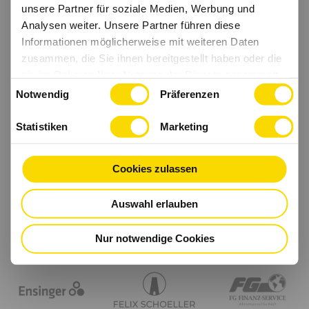
unsere Partner für soziale Medien, Werbung und
Analysen weiter. Unsere Partner führen diese
Informationen möglicherweise mit weiteren Daten
zusammen, die Sie ihnen bereitgestellt haben oder die
sie im Rahmen Ihrer Nutzung der Dienste gesammelt
Einwilligungsauswahl
haben.
Notwendig
Präferenzen
Statistiken
Marketing
Cookies zulassen
Auswahl erlauben
Nur notwendige Cookies