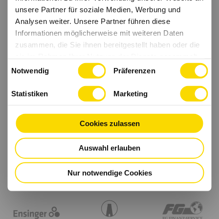
unsere Partner für soziale Medien, Werbung und
Analysen weiter. Unsere Partner führen diese
Informationen möglicherweise mit weiteren Daten
zusammen, die Sie ihnen bereitgestellt haben oder die
sie im Rahmen Ihrer Nutzung der Dienste gesammelt
Einwilligungsauswahl
haben.
Notwendig
Präferenzen
Statistiken
Marketing
Cookies zulassen
Auswahl erlauben
Nur notwendige Cookies