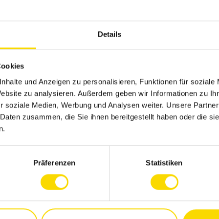
owie Führung von eigenen Projekten, welche
alten und zum profitablen Wachstum beitragen
terentwicklungen sowie Private Label
Details
Cookies
ie Produkteigenschaften und -anwendungen
nhalte und Anzeigen zu personalisieren, Funktionen für soziale
Website zu analysieren. Außerdem geben wir Informationen zu I
etings in der Verkaufsregion
r soziale Medien, Werbung und Analysen weiter. Unsere Partner
 Daten zusammen, die Sie ihnen bereitgestellt haben oder die s
n.
entierte Einstellung, Aufgeschlossenheit,
Präferenzen
Statistiken
owie Wille zum Verkauf qualitativ
g (vorzugsweise Technikerschule oder
ännische Berufsausbildung mit Affinität zur