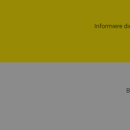
Informiere di
B