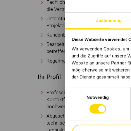
Fachliche Mitarbeit in Projektteams, s
die Vertriebsprozesse effizienter gest
Unterstützung bei Produktneu- und Wei
Zustimmung
Projekten
Kundenbesuche nach Bedarf
Diese Webseite verwendet 
Bearbeitung von Reklamationen, die d
Wir verwenden Cookies, um I
betreffen
und die Zugriffe auf unsere 
Regelmäßige Teilnahme an den Team Me
Website an unsere Partner fü
möglicherweise mit weiteren
Ihr Profil
der Dienste gesammelt habe
Einwilligungsauswahl
Professionelle kunden- und vertriebsori
Notwendig
Kontaktfreudigkeit, Reisebereitschaft s
hochwertiger Produkte
Abgeschlossene technische Ausbildun
technisches Studium); alternativ kaufm
Technik