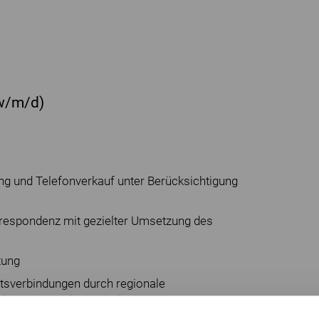
(w/m/d)
ng und Telefonverkauf unter Berücksichtigung
respondenz mit gezielter Umsetzung des
zung
sverbindungen durch regionale
em Regionalvertriebsleiter