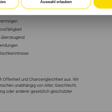
ies
Auswahl erlauben
 vergleichbaren verkaufsnahen
evermögen
nsfähigkeit
d überzeugend
wendungen
lischkenntnisse
h Offenheit und Chancengleichheit aus. Wir
schen unabhängig von Alter, Geschlecht,
ng oder anderer gesetzlich geschützter