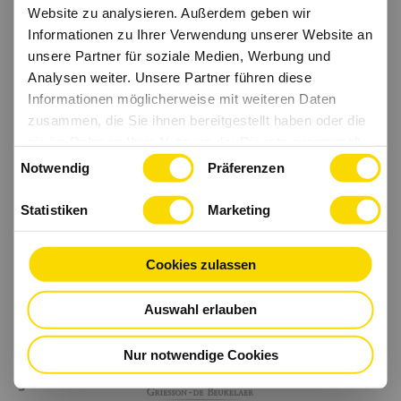
Website zu analysieren. Außerdem geben wir
Informationen zu Ihrer Verwendung unserer Website an
unsere Partner für soziale Medien, Werbung und
Analysen weiter. Unsere Partner führen diese
Informationen möglicherweise mit weiteren Daten
zusammen, die Sie ihnen bereitgestellt haben oder die
sie im Rahmen Ihrer Nutzung der Dienste gesammelt
Einwilligungsauswahl
haben.
Notwendig
Präferenzen
Statistiken
Marketing
Cookies zulassen
Auswahl erlauben
Nur notwendige Cookies