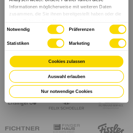
Informationen möglicherweise mit weiteren Daten
zusammen, die Sie ihnen bereitgestellt haben oder die
sie im Rahmen Ihrer Nutzung der Dienste gesammelt
Einwilligungsauswahl
haben.
Notwendig
Präferenzen
Statistiken
Marketing
Cookies zulassen
Auswahl erlauben
Nur notwendige Cookies