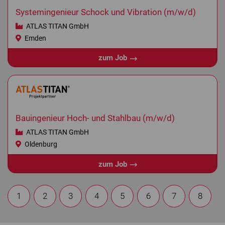
Systemingenieur Schock und Vibration (m/w/d)
ATLAS TITAN GmbH
Emden
zum Job
Bauingenieur Hoch- und Stahlbau (m/w/d)
ATLAS TITAN GmbH
Oldenburg
zum Job
1
2
3
4
5
6
7
8