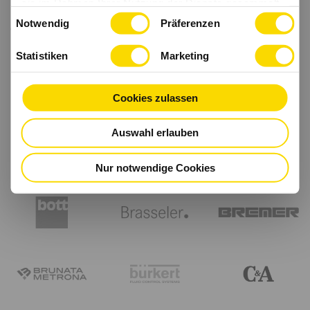
sie im Rahmen Ihrer Nutzung der Dienste gesammelt
Einwilligungsauswahl
haben.
Notwendig
Präferenzen
Statistiken
Marketing
Cookies zulassen
Auswahl erlauben
Nur notwendige Cookies