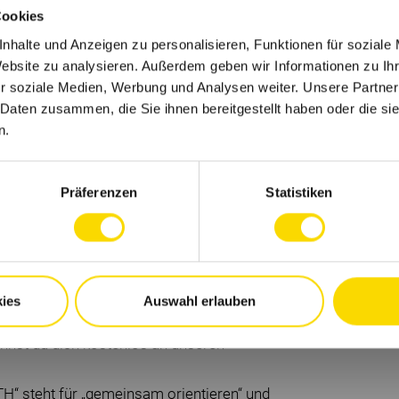
Cookies
nhalte und Anzeigen zu personalisieren, Funktionen für soziale
tzenden Unternehmenskultur:
Website zu analysieren. Außerdem geben wir Informationen zu I
r soziale Medien, Werbung und Analysen weiter. Unsere Partner
lichtpraktikum erwarten dich 1.400 € brutto
 Daten zusammen, die Sie ihnen bereitgestellt haben oder die s
der länger ein freiwilliges Praktikum oder
n.
, erhältst du 2.420 € brutto pro Monat.
ort- und Entspannungskursen - vor Ort und
Präferenzen
Statistiken
.000 Sport- und Wellnesseinrichtungen mit
lpass.
bung zu erleichtern, bieten wir - je nach
ner unserer Firmenwohnungen zu wohnen.
iebsrestaurant täglich frische, regionale
ies
Auswahl erlauben
abei wird dein Mittagessen zu 50 % vom
annst du dich kostenlos an unseren
 steht für „gemeinsam orientieren“ und