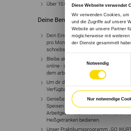
Über 10.000 Sport- mitgliedschaften
Diese Webseite verwendet 
Wir verwenden Cookies, um I
Deine Benefits in einer wertschä
und die Zugriffe auf unsere 
Website an unsere Partner fü
Dein Einsatz wird belohnt. Bei einem Pf
möglicherweise mit weiteren
pro Monat. Machst du für vier Monate o
der Dienste gesammelt habe
schreibst deine Abschlussarbeit bei uns
Einwilligungsauswahl
Bleibe aktiv und gesund mit unseren Sp
Notwendig
online - sowie der Nutzung von über 10
dem arbeitgebergeförderten EGYM Wel
Um dir deinen Start in einer neuen Umge
Verfügbarkeit - die Möglichkeit, in ei
Genieße in unserem hervorragenden Betr
Nur notwendige Cook
Speisen in entspannter Atmosphäre - d
Arbeitgeber bezuschusst. Zusätzlich k
Heißgetränken bedienen.
Unser Praktikumsprogramm „GO WÜRTH“