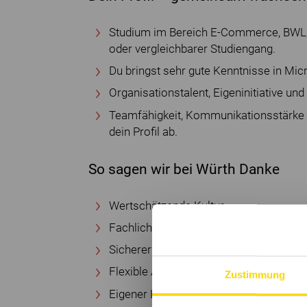
Studium im Bereich E-Commerce, BWL, 
oder vergleichbarer Studiengang.
Du bringst sehr gute Kenntnisse in Micr
Organisationstalent, Eigeninitiative und
Teamfähigkeit, Kommunikationsstärke 
dein Profil ab.
So sagen wir bei Würth Danke
Wertschätzende Kultur
Fachliche und persönliche Weiterentwi
Sicherer Arbeitsplatz
Flexible Arbeitszeiten
Zustimmung
Eigener Laptop