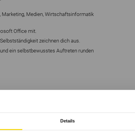
Marketing, Medien, Wirtschaftsinformatik
osoft Office mit.
 Selbstständigkeit zeichnen dich aus.
und ein selbstbewusstes Auftreten runden
cklung
Details