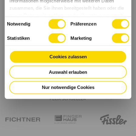
Informationen möglicherweise mit weiteren Daten
zusammen, die Sie ihnen bereitgestellt haben oder die
sie im Rahmen Ihrer Nutzung der Dienste gesammelt
Einwilligungsauswahl
haben.
Notwendig
Präferenzen
Statistiken
Marketing
Cookies zulassen
Auswahl erlauben
Nur notwendige Cookies