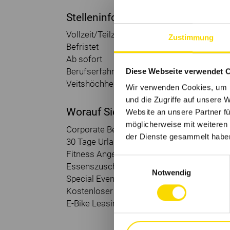
Stelleninformationen:
Vollzeit/Teilzeit
Zustimmung
Befristet
Ab sofort
Diese Webseite verwendet 
Berufserfahrene/Berufseinsteiger
Veitshöchheim
Wir verwenden Cookies, um I
und die Zugriffe auf unsere 
Worauf Sie sich freuen können:
Website an unsere Partner fü
möglicherweise mit weiteren
Corporate Benefits
der Dienste gesammelt habe
30 Tage Urlaub
Fitness Angebote
Einwilligungsauswahl
Essenszuschuss für die Kantine
Notwendig
Special Events
Kostenloser Gesundheitscheck
E-Bike Leasing