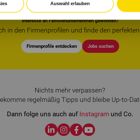
ies
Auswahl erlauben
Interesse an Familienunternehmen gewonnen?
ch in den Firmenprofilen und finde den perfekten
Firmenprofile entdecken
Jobs suchen
Nichts mehr verpassen?
ekomme regelmäßig Tipps und bleibe Up-to-Dat
Dann folge uns auch auf
Instagram
und Co.