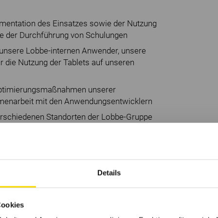
kumentation des Einsatzes sowie der Nutzung
e der Durchführung von Schulungen
 unsere Lobbe-internen Anwender, unsere
r die Nutzung der Tablets auf unseren
 Optimierungsmaßnahmen unserer
enarbeit mit den Anwendungsentwicklern
 verschiedenen Standorten der Lobbe-Gruppe
nem kaufmännischen oder IT-technischen
Details
k
und -konzeption (idealerweise)
Cookies
position, Telematik oder im elektronischen
erweise)