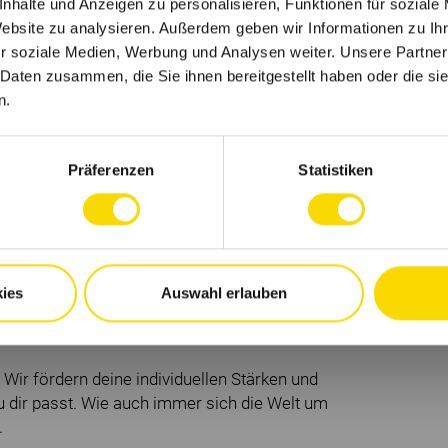
nhalte und Anzeigen zu personalisieren, Funktionen für soziale
Website zu analysieren. Außerdem geben wir Informationen zu I
r soziale Medien, Werbung und Analysen weiter. Unsere Partner
 Daten zusammen, die Sie ihnen bereitgestellt haben oder die s
n.
n Arbeitsplatz in systemrelevanten
Präferenzen
Statistiken
- und Weihnachtsgeld sowie weitere Prämien
erfahrene Kolleginnen und Kollegen
. in unserer Inhouse-Academy Braindoor
ies
Auswahl erlauben
Wir fördern deine individuellen Stärken und
 zu dir passt. Wie auch immer sich die Welt um
.