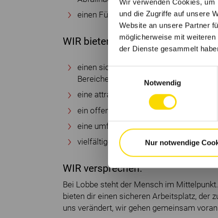
Wir verwenden Cookies, um I
und die Zugriffe auf unsere 
einen Führerschein Klasse B
Website an unsere Partner fü
möglicherweise mit weiteren
WIR bieten:
der Dienste gesammelt habe
einen sicheren und abwechslungsreiche
Einwilligungsauswahl
Bereichen
Notwendig
eine attraktive Vergütung mit Urlaubs
ein offenes, familiäres Miteinander
eine umfangreiche Einarbeitung durch 
vielfältige Weiterbildungschancen u.a
Nur notwendige Cook
WIR versprechen:
Bei Lobbe steht der Mensch im Mittelpunkt. 
bieten dir einen sicheren Arbeitsplatz, der
uns verändert, wir gehen gemeinsam voran