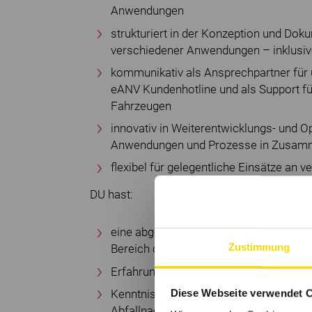
Anwendungen
strukturiert in der Konzeption und Do
verschiedener Anwendungen – inklusiv
kommunikativ als Ansprechpartner für
eANV Kundenhotline und als Support fü
Fahrzeugen
innovativ in Weiterentwicklungs- und
Anwendungen und Prozesse in Zusamm
flexibel für gelegentliche Einsätze an
DU hast:
eine abgeschlossene Ausbildung in ei
Zustimmung
Bereich oder ein Studium der Informati
Erfahrung in der Anwendungsbetreuung 
Diese Webseite verwendet 
Kenntnisse in der Abfallwirtschaft, Dis
Abfallnachweisverfahren (eANV) (ideal