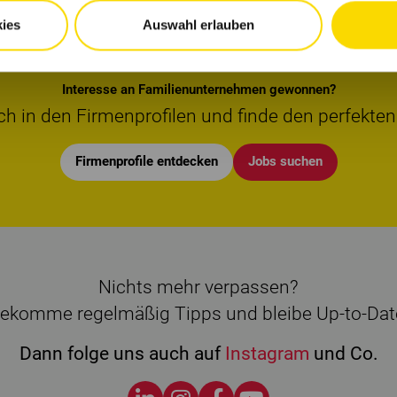
ies
Auswahl erlauben
Interesse an Familienunternehmen gewonnen?
ch in den Firmenprofilen und finde den perfekten
Firmenprofile entdecken
Jobs suchen
Nichts mehr verpassen?
ekomme regelmäßig Tipps und bleibe Up-to-Dat
Dann folge uns auch auf
Instagram
und Co.