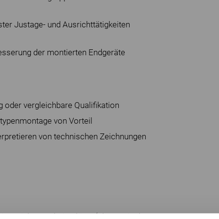
ter Justage- und Ausrichttätigkeiten
besserung der montierten Endgeräte
oder vergleichbare Qualifikation
totypenmontage von Vorteil
erpretieren von technischen Zeichnungen
ensichere Arbeitsplätze (Platz 25 in der