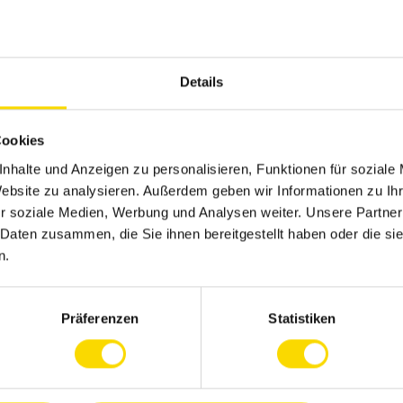
moderne Arbeitsplätze sowie ein attraktives
Details
usen im Schichtmodell
age Urlaub
Cookies
igkeitsversicherung, Unterstützung bei der
nhalte und Anzeigen zu personalisieren, Funktionen für soziale
n Leistungen
Website zu analysieren. Außerdem geben wir Informationen zu I
 Elternzeit: Zuschüsse für die Kinderbetreuung
r soziale Medien, Werbung und Analysen weiter. Unsere Partner
 Daten zusammen, die Sie ihnen bereitgestellt haben oder die s
zur freien Verfügung.
n.
ine – von uns bezuschusst
Präferenzen
Statistiken
itsaktionen und frisches Obst
utos und E-Bikes
e Teamevents