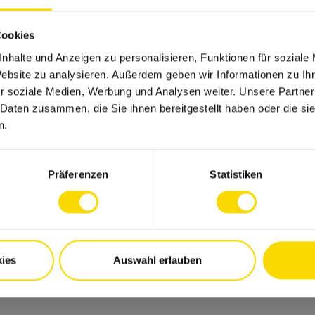
Cookies
Zukunft blicken können, zahlen wir für alle
nhalte und Anzeigen zu personalisieren, Funktionen für soziale
eberbeitrag ein, den Sie zusätzlich durch
Website zu analysieren. Außerdem geben wir Informationen zu I
nen.
r soziale Medien, Werbung und Analysen weiter. Unsere Partner
nd die Welt zu sehen: Bis zu 32 Tage Urlaub.
 Daten zusammen, die Sie ihnen bereitgestellt haben oder die s
nicht nur dieses Jahr frei.
n.
le und saisonale Küche in unseren mehrfach
Präferenzen
Statistiken
nsarbeitszeit und die Möglichkeit, im Home-
am richtigen Ort, mit der richtigen Perspektive:
terstützen Sie bei Ihrer individuellen
gement-Prozess und einem umfangreichen
ies
Auswahl erlauben