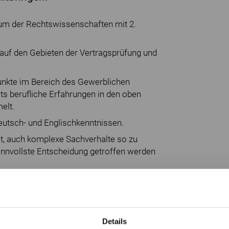
ium der Rechtswissenschaften mit 2.
 auf den Gebieten der Vertragsprüfung und
unkte im Bereich des Gewerblichen
ts berufliche Erfahrungen in den oben
elt.
utsch- und Englischkenntnissen.
t, auch komplexe Sachverhalte so zu
innvollste Entscheidung getroffen werden
ieren Sie und Sie haben Spaß daran, tief und
g arbeiten Sie sich schnell und eigenständig in
Details