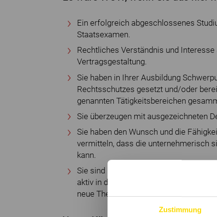
Ein erfolgreich abgeschlossenes Stud
Staatsexamen.
Rechtliches Verständnis und Interesse
Vertragsgestaltung.
Sie haben in Ihrer Ausbildung Schwerp
Rechtsschutzes gesetzt und/oder berei
genannten Tätigkeitsbereichen gesamm
Sie überzeugen mit ausgezeichneten De
Sie haben den Wunsch und die Fähigkei
vermitteln, dass die unternehmerisch s
kann.
Sie sind neugierig - neue Themen motiv
aktiv in diese einzusteigen. Gleichzeiti
neue Themen und Fragestellungen ein.
Zustimmung