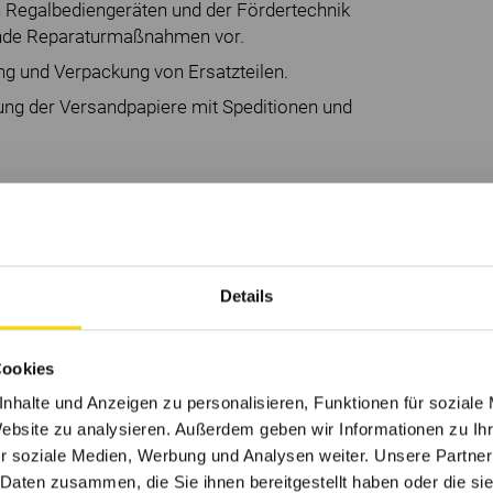
n Regalbediengeräten und der Fördertechnik
nde Reparaturmaßnahmen vor.
ng und Verpackung von Ersatzteilen.
g der Versandpapiere mit Speditionen und
gen für Deinen Einstieg?
usbildung in der Logistik oder im
ronik, Steuerungstechnik, etc.) mit
Details
Logistik.
agerverwaltungssystemen mit und besitzt
ten, um die termingerechte Einplanung von
Cookies
nhalte und Anzeigen zu personalisieren, Funktionen für soziale
raktische Erfahrung in Betrieb,
Website zu analysieren. Außerdem geben wir Informationen zu I
her Logistikanlagen und bringst die nötigen
r soziale Medien, Werbung und Analysen weiter. Unsere Partner
r die Störungsbeseitigung an
 Daten zusammen, die Sie ihnen bereitgestellt haben oder die s