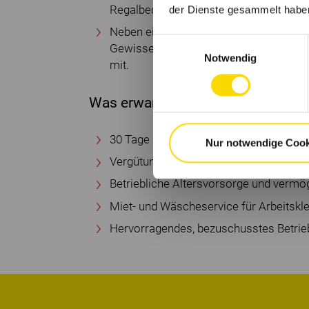
Regalbediengeräten in größeren Höhen
der Dienste gesammelt habe
Neben einer zuverlässigen und selbstän
Einwilligungsauswahl
Gewissenhaftigkeit und die Bereitschaf
Notwendig
mit.
Was erwartet Dich bei uns?
30 Tage Urlaub
Nur notwendige Cook
Vergütungspaket mit Erfolgsbeteiligun
Betriebliche Altersvorsorge und verm
Miet- und Wäscheservice für Arbeitskl
Hervorragendes, bezuschusstes Betrie