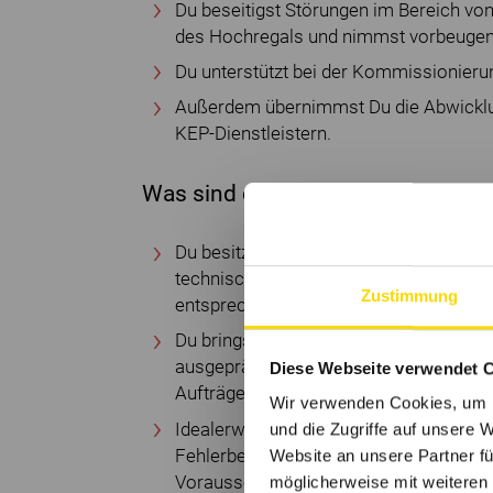
Du beseitigst Störungen im Bereich vo
des Hochregals und nimmst vorbeuge
Du unterstützt bei der Kommissionieru
Außerdem übernimmst Du die Abwicklun
KEP-Dienstleistern.
Was sind die besten Voraussetzun
Du besitzt eine abgeschlossene Berufsa
technischen Bereich (Mechatronik, Elekt
Zustimmung
entsprechender Berufserfahrung in der 
Du bringst Erfahrung im Umgang mit L
ausgeprägte organisatorische Fähigkei
Diese Webseite verwendet 
Aufträgen sicherzustellen.
Wir verwenden Cookies, um I
Idealerweise verfügst Du bereits über p
und die Zugriffe auf unsere 
Fehlerbehebung und Wartung automatisc
Website an unsere Partner fü
Voraussetzungen (Schwindelfreiheit) fü
möglicherweise mit weiteren