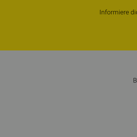
Informiere di
B