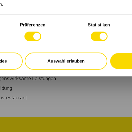
 mit.
n.
digen Arbeitsweise bringst Du Belastbarkeit,
t zur flexiblen Arbeit im Zwei-Schicht-System
Präferenzen
Statistiken
ies
Auswahl erlauben
g
ögenswirksame Leistungen
eidung
bsrestaurant