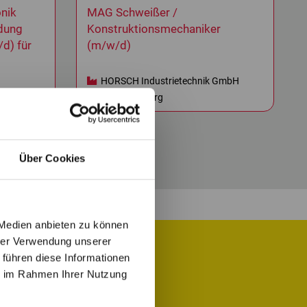
nik
MAG Schweißer /
ldung
Konstruktionsmechaniker
d) für
(m/w/d)
HORSCH Industrietechnik GmbH
HIT Ronneburg
Über Cookies
 Medien anbieten zu können
hrer Verwendung unserer
 führen diese Informationen
ie im Rahmen Ihrer Nutzung
 Job für Dich.