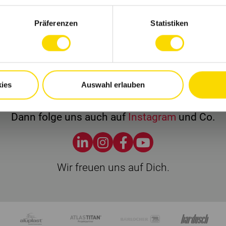
Firmenprofile entdecken
Jobs suchen
Präferenzen
Statistiken
Nichts mehr verpassen?
ies
Auswahl erlauben
ekomme regelmäßig Tipps und bleibe Up-to-Dat
Dann folge uns auch auf
Instagram
und Co.
Wir freuen uns auf Dich.