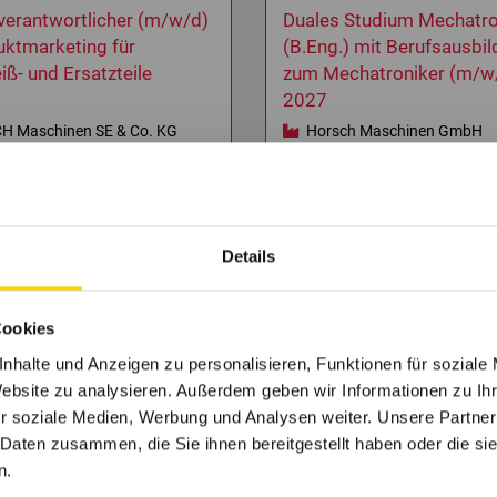
verantwortlicher (m/w/d)
Duales Studium Mechatro
uktmarketing für
(B.Eng.) mit Berufsausbi
iß- und Ersatzteile
zum Mechatroniker (m/w/
2027
 Maschinen SE & Co. KG
Horsch Maschinen GmbH
dorf
Schwandorf
Details
Cookies
nhalte und Anzeigen zu personalisieren, Funktionen für soziale
Website zu analysieren. Außerdem geben wir Informationen zu I
r soziale Medien, Werbung und Analysen weiter. Unsere Partner
Interesse an Familienunternehmen gewonnen?
 Daten zusammen, die Sie ihnen bereitgestellt haben oder die s
ch in den Firmenprofilen und finde den perfekten
n.