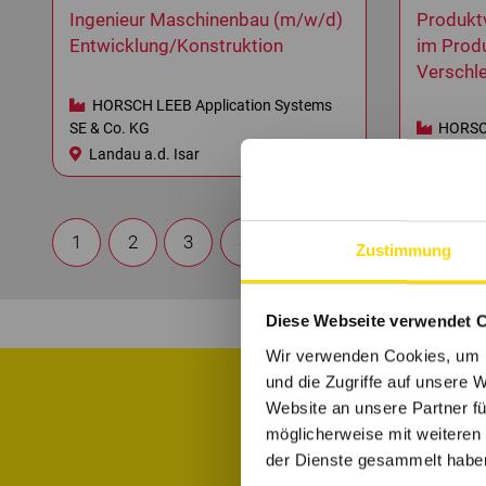
Ingenieur Maschinenbau (m/w/d)
Produkt
Entwicklung/Konstruktion
im Prod
Verschle
HORSCH LEEB Application Systems
SE & Co. KG
HORSCH
Landau a.d. Isar
Schwan
1
2
3
4
5
6
Zustimmung
Diese Webseite verwendet 
Wir verwenden Cookies, um I
und die Zugriffe auf unsere 
Website an unsere Partner fü
möglicherweise mit weiteren
Informiere di
der Dienste gesammelt habe