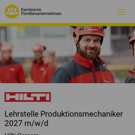
Warum Familienunternehmen?
Firmenprofile
Jobs
Magazin
Initiative
Lehrstelle Produktionsmechaniker
Kontakt
2027 m/w/d