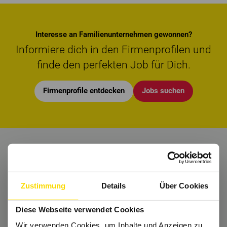
Interesse an Familienunternehmen gewonnen?
Informiere dich in den Firmenprofilen und
finde den perfekten Job für Dich.
Firmenprofile entdecken
Jobs suchen
Nichts mehr verpassen?
Bekomme regelmäßig Tipps und bleibe Up-
Zustimmung
Details
Über Cookies
to-Date.
Diese Webseite verwendet Cookies
Dann folge uns auch auf
Instagram
und Co.
Wir verwenden Cookies, um Inhalte und Anzeigen zu