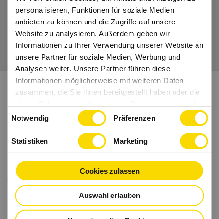
personalisieren, Funktionen für soziale Medien
anbieten zu können und die Zugriffe auf unsere
Website zu analysieren. Außerdem geben wir
Wir freuen uns auf Dich.
Informationen zu Ihrer Verwendung unserer Website an
unsere Partner für soziale Medien, Werbung und
Analysen weiter. Unsere Partner führen diese
Informationen möglicherweise mit weiteren Daten
zusammen, die Sie ihnen bereitgestellt haben oder die
sie im Rahmen Ihrer Nutzung der Dienste gesammelt
Einwilligungsauswahl
haben.
Notwendig
Präferenzen
Statistiken
Marketing
Cookies zulassen
Auswahl erlauben