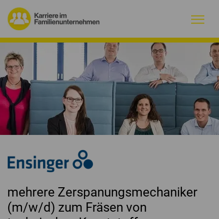
Warum Familienunternehmen?
Firmenprofile
Jobs
Magazin
Initiative
Kontakt
mehrere Zerspanungsmechaniker
(m/w/d) zum Fräsen von