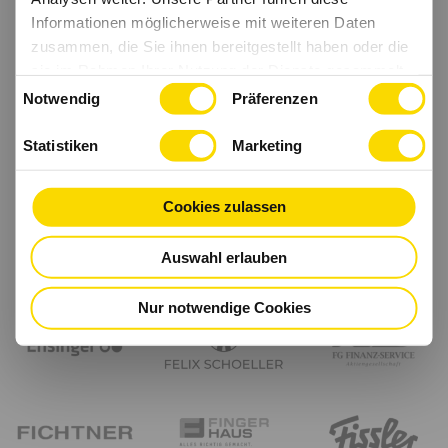
Informationen möglicherweise mit weiteren Daten
zusammen, die Sie ihnen bereitgestellt haben oder die
sie im Rahmen Ihrer Nutzung der Dienste gesammelt
Einwilligungsauswahl
haben.
Notwendig
Präferenzen
Statistiken
Marketing
Cookies zulassen
Auswahl erlauben
Nur notwendige Cookies