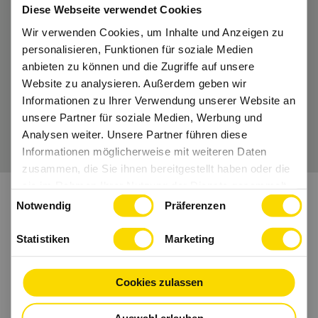
Diese Webseite verwendet Cookies
to-Date.
Wir verwenden Cookies, um Inhalte und Anzeigen zu
personalisieren, Funktionen für soziale Medien
Dann folge uns auch auf
Instagram
und Co.
anbieten zu können und die Zugriffe auf unsere
Website zu analysieren. Außerdem geben wir
Informationen zu Ihrer Verwendung unserer Website an
unsere Partner für soziale Medien, Werbung und
Wir freuen uns auf Dich.
Analysen weiter. Unsere Partner führen diese
Informationen möglicherweise mit weiteren Daten
zusammen, die Sie ihnen bereitgestellt haben oder die
sie im Rahmen Ihrer Nutzung der Dienste gesammelt
Einwilligungsauswahl
haben.
Notwendig
Präferenzen
Statistiken
Marketing
Cookies zulassen
Auswahl erlauben