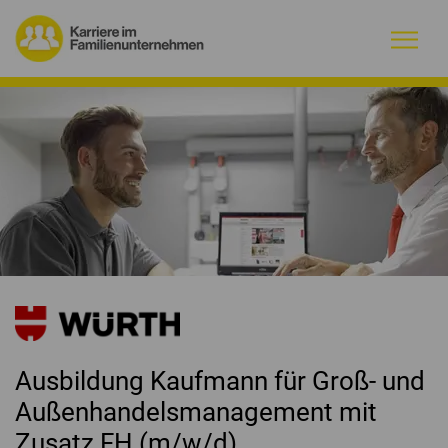
Warum Familienunternehmen?
Firmenprofile
Jobs
Magazin
Initiative
Ausbildung Kaufmann für Groß- und
Kontakt
Außenhandelsmanagement mit
Zusatz FH (m/w/d)