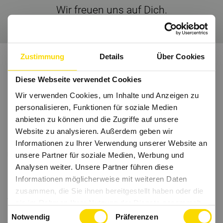
Wir freuen uns auf Dich.
Zustimmung
Details
Über Cookies
Diese Webseite verwendet Cookies
Wir verwenden Cookies, um Inhalte und Anzeigen zu
personalisieren, Funktionen für soziale Medien
anbieten zu können und die Zugriffe auf unsere
Website zu analysieren. Außerdem geben wir
Informationen zu Ihrer Verwendung unserer Website an
unsere Partner für soziale Medien, Werbung und
Analysen weiter. Unsere Partner führen diese
Informationen möglicherweise mit weiteren Daten
zusammen, die Sie ihnen bereitgestellt haben oder die
sie im Rahmen Ihrer Nutzung der Dienste gesammelt
Einwilligungsauswahl
haben.
Notwendig
Präferenzen