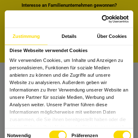
Interesse an Familienunternehmen gewonnen?
Informiere dich in den Firmenprofilen und
finde den perfekten Job für Dich.
Zustimmung
Details
Über Cookies
Firmenprofile entdecken
Jobs suchen
Diese Webseite verwendet Cookies
Wir verwenden Cookies, um Inhalte und Anzeigen zu
personalisieren, Funktionen für soziale Medien
anbieten zu können und die Zugriffe auf unsere
Nichts mehr verpassen?
Website zu analysieren. Außerdem geben wir
Informationen zu Ihrer Verwendung unserer Website an
Bekomme regelmäßig Tipps und bleibe Up-
unsere Partner für soziale Medien, Werbung und
to-Date.
Analysen weiter. Unsere Partner führen diese
Informationen möglicherweise mit weiteren Daten
Dann folge uns auch auf
Instagram
und Co.
zusammen, die Sie ihnen bereitgestellt haben oder die
sie im Rahmen Ihrer Nutzung der Dienste gesammelt
Einwilligungsauswahl
haben.
Notwendig
Präferenzen