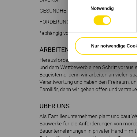
Einwilligungsauswahl
Notwendig
GESUNDHEITS
FÖRDERUNG
*abhängig von Standort und Position
Nur notwendige Cook
ARBEITEN BEI WOLFF & MÜLLER 
Herausfordernd, denn wir wollen immer bes
und dem Wettbewerb einen Schritt voraus s
Begeisternd, denn wir arbeiten an vielen s
Verantwortung und haben den Freiraum, un
Familiär, denn wir gehen offen und vertrau
ÜBER UNS
Als Familienunternehmen plant und baut 
Bauwerke für die Anforderungen von morge
Bauunternehmungen in privater Hand – mit 