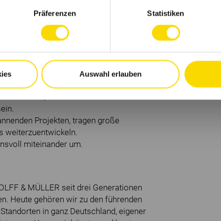
Präferenzen
Statistiken
ies
Auswahl erlauben
IST
ser werden, die Trends in der Branche setzen
ein.
pannenden Projekten, tragen große
s weiterzuentwickeln.
ensvoll miteinander um.
WOLFF & MÜLLER seit drei Generationen
n. Heute gehören wir zu den führenden
Standorten in ganz Deutschland, eigener