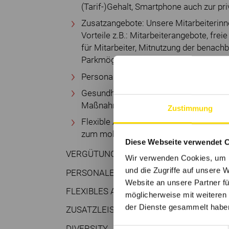
(Tarif-)Gehalt, Smartphone auch zur pr
Zusatzangebote: Unsere Mitarbeiterinn
Vorteile z.B.: Mitarbeiterangebote, fre
für Mitarbeiter, Mitnutzung der benach
Parkmöglichkeiten und noch viele mehr
Personalentwicklung: hauseigene Akade
Gesundheitsförderung: ein umfassend
Maßnahmen
Zustimmung
Flexible Arbeitszeitgestaltung im Rah
zum mobilen Arbeiten
Diese Webseite verwendet 
VERGÜTUNGSPAKET
Wir verwenden Cookies, um I
und die Zugriffe auf unsere 
PERSONALENTWICKLUNG
Website an unsere Partner fü
FLEXIBLES ARBEITEN*
möglicherweise mit weiteren
der Dienste gesammelt habe
ZUSATZLEISTUNGEN*
DIVERSITY