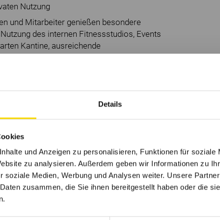
ivaten Nutzung
en und Mitarbeiter genießen besondere
ie Nutzung des internen Fitnessstudios, Events
barten Kantine, ausreichende
!
mie für Qualifizierung und Weiterbildung
es Angebot gesundheitsfördernder
Details
men der Regelarbeitszeiten sowie Regelungen
Cookies
nhalte und Anzeigen zu personalisieren, Funktionen für soziale
Website zu analysieren. Außerdem geben wir Informationen zu I
r soziale Medien, Werbung und Analysen weiter. Unsere Partner
 Daten zusammen, die Sie ihnen bereitgestellt haben oder die s
n.