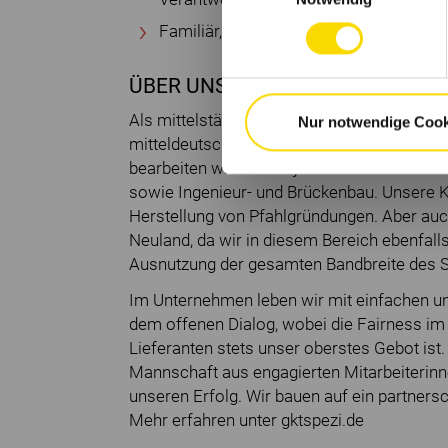
Familiär, denn wir gehen offen und ver
ÜBER UNS
Als mittelständisches Unternehmen sind wir
Nur notwendige Cook
mitteldeutschen Raum im Spezialtiefbau tät
bearbeiten wir u.a. Projekte aus den Berei
sowie Ingenieur- und Brückenbau. Unsere 
Herstellung von Pfahlgründungen. Aber auc
Neuland, da wir in diesem Bereich ebenfalls
Ausnutzung der gesamten Bandbreite des Spe
Im Unternehmen leben wir mit einfachen und
dem offenen Dialog, wobei die Fairness im
Lieferanten stets unser oberstes Gebot ist
Mannschaft aus engagierten Mitarbeiterinne
unseren Erfolg. Wir bauen auf ein partners
Mehr erfahren unter gktspezi.de