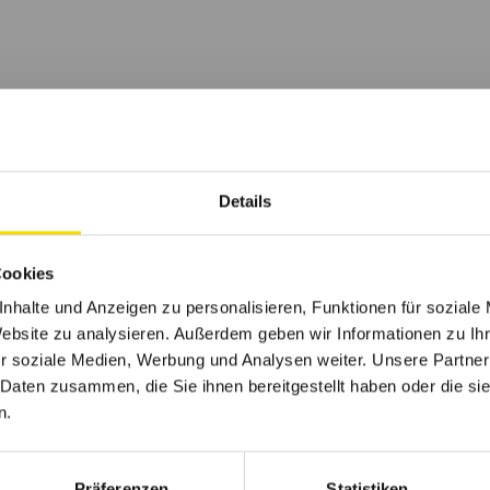
Details
Cookies
tal)
nhalte und Anzeigen zu personalisieren, Funktionen für soziale
Website zu analysieren. Außerdem geben wir Informationen zu I
r soziale Medien, Werbung und Analysen weiter. Unsere Partner
 Daten zusammen, die Sie ihnen bereitgestellt haben oder die s
 besser werden, die Trends in der Branche
n.
tt voraus sein.
en spannenden Projekten, tragen große
 uns weiterzuentwickeln.
Präferenzen
Statistiken