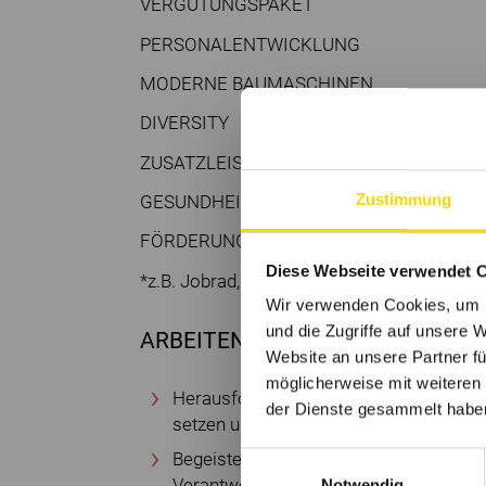
VERGÜTUNGSPAKET
PERSONALENTWICKLUNG
MODERNE BAUMASCHINEN
DIVERSITY
ZUSATZLEISTUNGEN*
Zustimmung
GESUNDHEITS
FÖRDERUNG
Diese Webseite verwendet 
*z.B. Jobrad, Corporate Benefits (Rabattpor
Wir verwenden Cookies, um I
und die Zugriffe auf unsere 
ARBEITEN BEI GKT IST
Website an unsere Partner fü
möglicherweise mit weiteren
Herausfordernd, denn wir wollen immer
der Dienste gesammelt habe
setzen und dem Wettbewerb einen Schri
Begeisternd, denn wir arbeiten an viel
Einwilligungsauswahl
Verantwortung und haben den Freiraum,
Notwendig