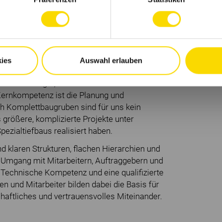
trauensvoll miteinander um.
 seit 30 über Jahren im nord- und
ies
Auswahl erlauben
ig. Mit unseren rund 40 Mitarbeitern
chen Wohnungs-, Schul- und Industriebau
Kernkompetenz ist die Planung und
h Komplettbaugruben sind für uns kein
 größere, komplizierte Projekte unter
zialtiefbaus realisiert haben.
 klaren Strukturen, flachen Hierarchien und
 Umgang mit Mitarbeitern, Auftraggebern und
. Technische Kompetenz und eine qualifizierte
n und Mitarbeiter bilden dabei die Basis für
chaftliches und vertrauensvolles Miteinander.