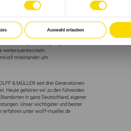
IST
ser werden, die Trends in der Branche setzen
ies
Auswahl erlauben
ein.
pannenden Projekten, tragen große
s weiterzuentwickeln.
ensvoll miteinander um.
WOLFF & MÜLLER seit drei Generationen
n. Heute gehören wir zu den führenden
Standorten in ganz Deutschland, eigener
stungen. Unser wichtigster und bester
r erfahren unter wolff-mueller.de