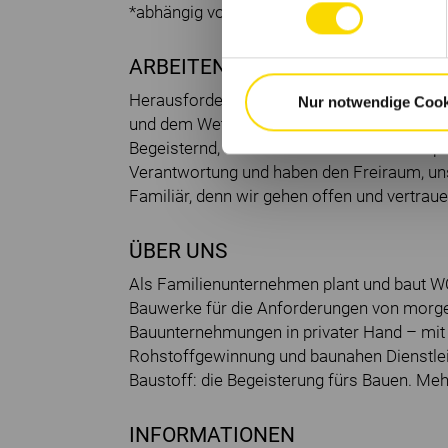
*abhängig von Standort und Position
ARBEITEN BEI WOLFF & MÜLLER 
Herausfordernd, denn wir wollen immer bes
Nur notwendige Cook
und dem Wettbewerb einen Schritt voraus s
Begeisternd, denn wir arbeiten an vielen s
Verantwortung und haben den Freiraum, un
Familiär, denn wir gehen offen und vertrau
ÜBER UNS
Als Familienunternehmen plant und baut 
Bauwerke für die Anforderungen von morge
Bauunternehmungen in privater Hand – mit 
Rohstoffgewinnung und baunahen Dienstlei
Baustoff: die Begeisterung fürs Bauen. Meh
INFORMATIONEN