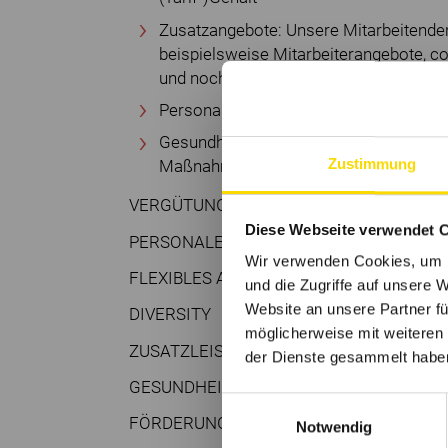
Zusatzangebote: Unsere Mitarbeitenden
beispielsweise Mitarbeiterangebote, co
und noch viele mehr!
Personalentwicklung: hauseigene Akade
Gesundheitsförderung: ein umfassend
Zustimmung
Maßnahmen
VERGÜTUNGSPAKET
Diese Webseite verwendet 
PERSONALENTWICKLUNG
Wir verwenden Cookies, um I
FLEXIBLES ARBEITEN*
und die Zugriffe auf unsere 
Website an unsere Partner fü
DIVERSITY
möglicherweise mit weiteren
ZUSATZLEISTUNGEN*
der Dienste gesammelt habe
GESUNDHEITS
Einwilligungsauswahl
FÖRDERUNG
Notwendig