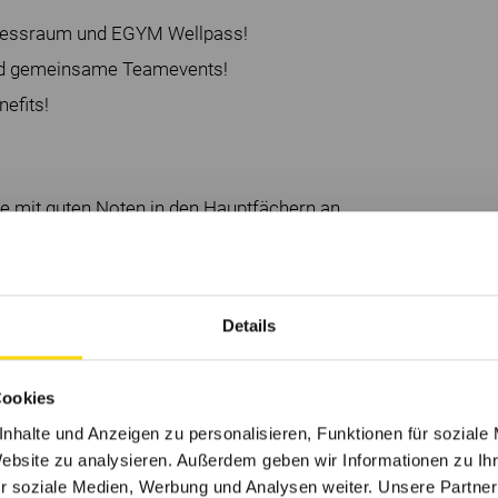
tnessraum und EGYM Wellpass!
und gemeinsame Teamevents!
nefits!
fe mit guten Noten in den Hauptfächern an.
ten.
bewusst.
Details
r Ausbildung bei uns!
Cookies
dich doch gleich und werde Teil unseres
nhalte und Anzeigen zu personalisieren, Funktionen für soziale
Website zu analysieren. Außerdem geben wir Informationen zu I
r soziale Medien, Werbung und Analysen weiter. Unsere Partner