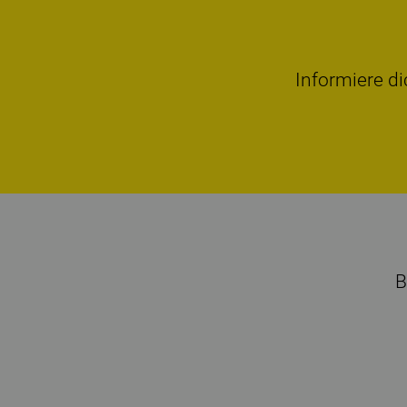
Informiere di
B