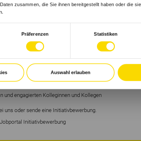
 unserer Ausbildungs-Seite
 Daten zusammen, die Sie ihnen bereitgestellt haben oder die s
zubi-werden/lacklaborant-m-w-d
n.
Präferenzen
Statistiken
mann.net
ies
Auswahl erlauben
len und engagierten Kolleginnen und Kollegen
ei uns oder sende eine Initiativbewerbung.
Jobportal Initiativbewerbung