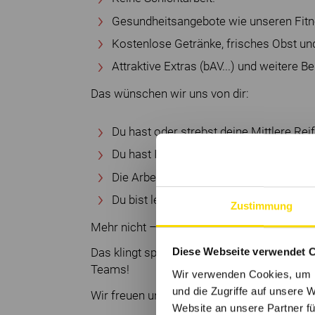
Gesundheitsangebote wie unseren Fi
Kostenlose Getränke, frisches Obst 
Attraktive Extras (bAV...) und weitere Be
Das wünschen wir uns von dir:
Du hast oder strebst deine Mittlere Rei
Du hast Interesse an Naturwissenschaf
Die Arbeit im Team macht dir Spaß.
Du bist lernbereit und verantwortungs
Zustimmung
Mehr nicht – alles andere lernst du in deine
Diese Webseite verwendet 
Das klingt spannend für dich? Dann bewirb 
Teams!
Wir verwenden Cookies, um I
und die Zugriffe auf unsere 
Wir freuen uns auf dich!
Website an unsere Partner fü