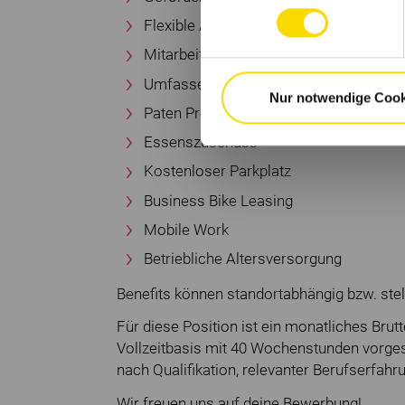
Flexible Arbeitszeiten
Mitarbeiterevents
Umfassendes Gesundheitsmanageme
Nur notwendige Cook
Paten Programm
Essenszuschuss
Kostenloser Parkplatz
Business Bike Leasing
Mobile Work
Betriebliche Altersversorgung
Benefits können standortabhängig bzw. stel
Für diese Position ist ein monatliches Brut
Vollzeitbasis mit 40 Wochenstunden vorgese
nach Qualifikation, relevanter Berufserfah
Wir freuen uns auf deine Bewerbung!