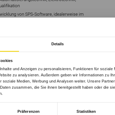
alifikation
twicklung von SPS‐Software, idealerweise im
rammierung mit Siemens TIA Portal (SCL)
sionsverwaltung
rdertechnik, Materialfluss‐ und Anlagenlogik
Details
h relevanter Normen und Richtlinien (bspw.
EC 62443
Cookies
e sowie hohes Qualitäts‐ und
nhalte und Anzeigen zu personalisieren, Funktionen für soziale
Website zu analysieren. Außerdem geben wir Informationen zu I
s auf nachhaltige, wartbare Software‐
r soziale Medien, Werbung und Analysen weiter. Unsere Partner
 Daten zusammen, die Sie ihnen bereitgestellt haben oder die s
n.
Präferenzen
Statistiken