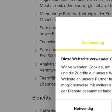
Mechatronik oder eine vergleichbare Qu
Mehrjährige Berufserfahrung in der En
Maschinen‐ oder Anlagenbau
Sehr gute Kenntnisse in der SPS‐Prog
sowie Erfahrung mit GIT-basierter Ver
Technisches Verständnis für Palettenfö
Zustimmung
Sehr gute Kenntnis sicherheitstechnisc
EN ISO 13849) und Grundverständnis I
Diese Webseite verwendet 
Analytische, strukturierte Arbeitsweis
Wir verwenden Cookies, um I
Verantwortungsbewusstsein
und die Zugriffe auf unsere 
Teamfähigkeit, Eigeninitiative und Foku
Website an unsere Partner fü
Lösungen
möglicherweise mit weiteren
der Dienste gesammelt habe
Benefits
Einwilligungsauswahl
Notwendig
Geförderte Weiterbildung