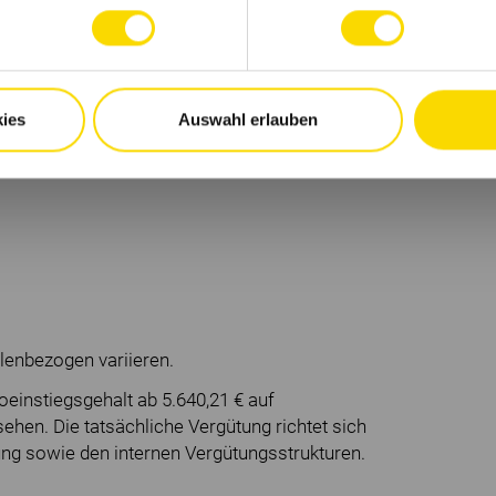
nt
ies
Auswahl erlauben
lenbezogen variieren.
toeinstiegsgehalt ab 5.640,21 € auf
hen. Die tatsächliche Vergütung richtet sich
rung sowie den internen Vergütungsstrukturen.