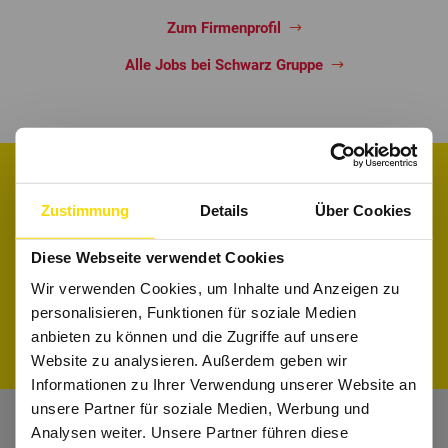
Zum Firmenprofil
Alle Jobs bei Schwarz Gruppe
Interesse an Familienunternehmen gewonnen?
Zustimmung
Details
Über Cookies
Informiere dich in den Firmenprofilen und
Diese Webseite verwendet Cookies
finde den perfekten Job für Dich.
Wir verwenden Cookies, um Inhalte und Anzeigen zu
personalisieren, Funktionen für soziale Medien
Firmenprofile entdecken
Jobs suchen
anbieten zu können und die Zugriffe auf unsere
Website zu analysieren. Außerdem geben wir
Informationen zu Ihrer Verwendung unserer Website an
unsere Partner für soziale Medien, Werbung und
Analysen weiter. Unsere Partner führen diese