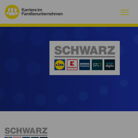
Warum Familienunternehmen?
Firmenprofile
Jobs
Magazin
Initiative
Kontakt