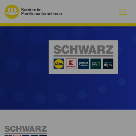
Warum Familienunternehmen?
Firmenprofile
Jobs
Magazin
Initiative
Kontakt