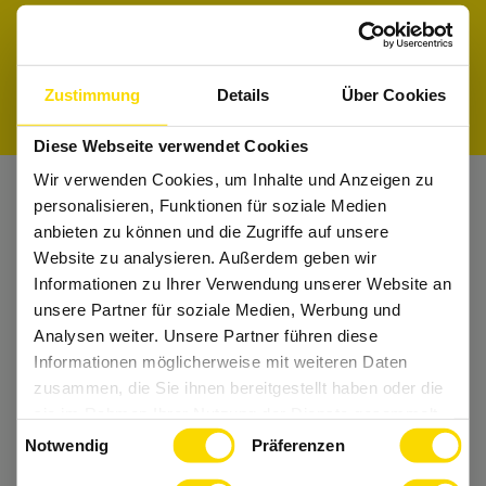
finde den perfekten Job für Dich.
Firmenprofile entdecken
Jobs suchen
Zustimmung
Details
Über Cookies
Diese Webseite verwendet Cookies
Wir verwenden Cookies, um Inhalte und Anzeigen zu
personalisieren, Funktionen für soziale Medien
Nichts mehr verpassen?
anbieten zu können und die Zugriffe auf unsere
Website zu analysieren. Außerdem geben wir
Bekomme regelmäßig Tipps und bleibe Up-
Informationen zu Ihrer Verwendung unserer Website an
to-Date.
unsere Partner für soziale Medien, Werbung und
Analysen weiter. Unsere Partner führen diese
Dann folge uns auch auf
Instagram
und Co.
Informationen möglicherweise mit weiteren Daten
zusammen, die Sie ihnen bereitgestellt haben oder die
sie im Rahmen Ihrer Nutzung der Dienste gesammelt
Einwilligungsauswahl
haben.
Notwendig
Präferenzen
Wir freuen uns auf Dich.