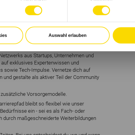
uthentisches Ich und eine gelebte Du-Kultur
inspirierenden Umgebung in unserem
nichts fehlt. Innovation braucht Austausch,
ies
Auswahl erlauben
nhalt durch regelmäßige Teamevents und
en Netzwerks aus Startups, Unternehmen und
f auf exklusives Expertenwissen und
es sowie Tech-Impulse. Vernetze dich auf
 und gestalte als aktiver Teil der Community
nd zusätzliche Vorsorgemodelle.
arrierepfad bleibt so flexibel wie unser
 Bedürfnisse ein - sei es als Fach- oder
ch durch maßgeschneiderte Weiterbildungen