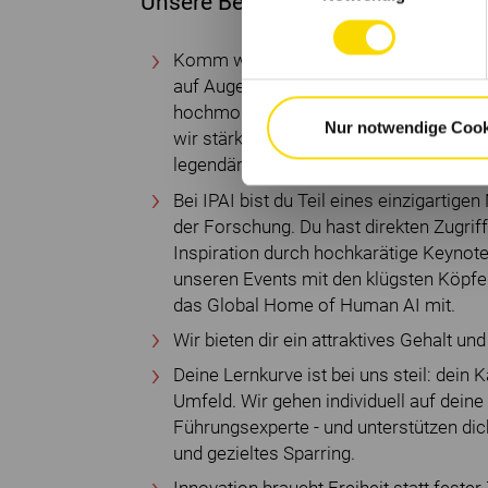
Unsere Benefits
Komm wie du bist: Bei uns zählt dein a
auf Augenhöhe. Du arbeitest in einer 
hochmodernen Office, in dem es dir an 
Nur notwendige Cook
wir stärken deshalb unseren Zusamme
legendäre Offsites.
Bei IPAI bist du Teil eines einzigartig
der Forschung. Du hast direkten Zugrif
Inspiration durch hochkarätige Keynot
unseren Events mit den klügsten Köpfen
das Global Home of Human AI mit.
Wir bieten dir ein attraktives Gehalt u
Deine Lernkurve ist bei uns steil: dein K
Umfeld. Wir gehen individuell auf deine
Führungsexperte - und unterstützen di
und gezieltes Sparring.