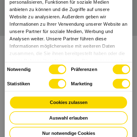
personalisieren, Funktionen für soziale Medien
anbieten zu können und die Zugriffe auf unsere
Wir freuen uns auf Dich.
Website zu analysieren. Außerdem geben wir
Informationen zu Ihrer Verwendung unserer Website an
unsere Partner für soziale Medien, Werbung und
Analysen weiter. Unsere Partner führen diese
Informationen möglicherweise mit weiteren Daten
zusammen, die Sie ihnen bereitgestellt haben oder die
sie im Rahmen Ihrer Nutzung der Dienste gesammelt
Einwilligungsauswahl
haben.
Notwendig
Präferenzen
Statistiken
Marketing
Cookies zulassen
Auswahl erlauben
Nur notwendige Cookies