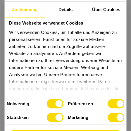
Zustimmung
Details
Über Cookies
Diese Webseite verwendet Cookies
Wir verwenden Cookies, um Inhalte und Anzeigen zu
personalisieren, Funktionen für soziale Medien
anbieten zu können und die Zugriffe auf unsere
Website zu analysieren. Außerdem geben wir
Informationen zu Ihrer Verwendung unserer Website an
unsere Partner für soziale Medien, Werbung und
Analysen weiter. Unsere Partner führen diese
Informationen möglicherweise mit weiteren Daten
zusammen, die Sie ihnen bereitgestellt haben oder die
sie im Rahmen Ihrer Nutzung der Dienste gesammelt
Einwilligungsauswahl
haben.
Notwendig
Präferenzen
Statistiken
Marketing