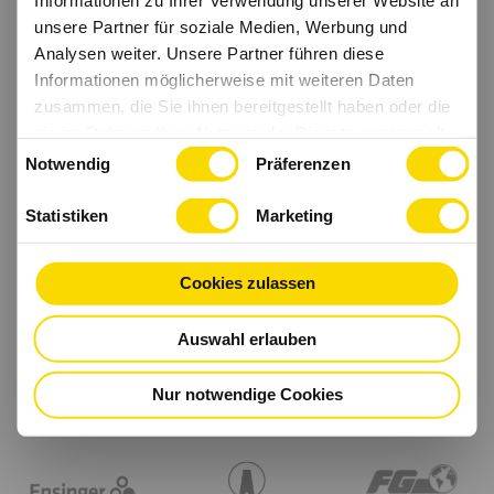
unsere Partner für soziale Medien, Werbung und
Analysen weiter. Unsere Partner führen diese
Informationen möglicherweise mit weiteren Daten
zusammen, die Sie ihnen bereitgestellt haben oder die
sie im Rahmen Ihrer Nutzung der Dienste gesammelt
Einwilligungsauswahl
haben.
Notwendig
Präferenzen
Statistiken
Marketing
Cookies zulassen
Auswahl erlauben
Nur notwendige Cookies