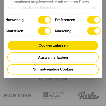
Informationen möglicherweise mit weiteren Daten
zusammen, die Sie ihnen bereitgestellt haben oder die
sie im Rahmen Ihrer Nutzung der Dienste gesammelt
Einwilligungsauswahl
haben.
Notwendig
Präferenzen
Statistiken
Marketing
Cookies zulassen
Auswahl erlauben
Nur notwendige Cookies