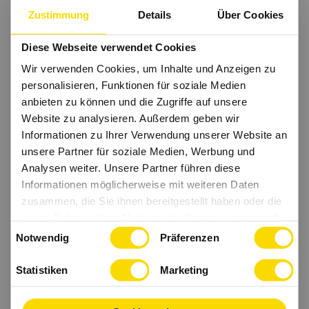
Zustimmung
Details
Über Cookies
Diese Webseite verwendet Cookies
Wir verwenden Cookies, um Inhalte und Anzeigen zu
personalisieren, Funktionen für soziale Medien
anbieten zu können und die Zugriffe auf unsere
Website zu analysieren. Außerdem geben wir
Informationen zu Ihrer Verwendung unserer Website an
unsere Partner für soziale Medien, Werbung und
Analysen weiter. Unsere Partner führen diese
Informationen möglicherweise mit weiteren Daten
zusammen, die Sie ihnen bereitgestellt haben oder die
sie im Rahmen Ihrer Nutzung der Dienste gesammelt
Einwilligungsauswahl
haben.
Notwendig
Präferenzen
Statistiken
Marketing